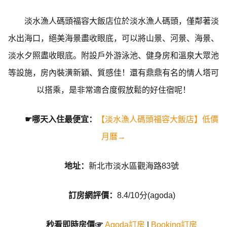
淡水漁人碼頭福容大飯店位於淡水漁人碼頭，僅鄰著淡
水出海口，絕美海景盡收眼底，可以將山景、河景、海景、
淡水夕照盡收眼底。附設戶外游泳池、健身房和溫泉大眾池
等設施，房內裝潢新穎、質感佳！還有鼎鼎有名的情人塔可
以搭乘，是非常適合度假放鬆的好住宿呢！
☛哪天入住最便宜：
【淡水漁人碼頭福容大飯店】低價
月曆→
地址：
新北市淡水區觀海路83號
訂房網評價：
8.4/10分(agoda)
秒看即時房價☞
Agoda訂房
|
Booking訂房