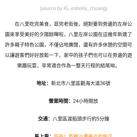
(source by IG, estrella_chuang)
在八里吃完美食，逛完老街後，絕對要到旁邊的左岸公
園來享受美好的夕陽餘暉啦，八里左岸公園在這幾年新建了
許多親子特色公園，不僅佔地廣闊，還有許多休憩的空間可
以讓遊客們好好放鬆一下，家中的孩子們也可以在旁邊的遊
樂趣玩耍，非常適合作為一整天行程的結尾呦。
地址：
新北市八里區觀海大道36號
營業時間：
24小時開放
交通：
八里區渡船頭步行約5分鐘
馬上看：
超夯！距離沙灘最近的飯店