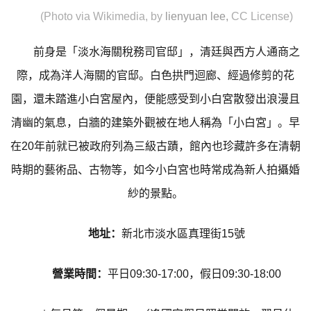
(Photo via Wikimedia, by
lienyuan lee
,
CC License)
前身是「淡水海關稅務司官邸」，清廷與西方人通商之
際，成為洋人海關的官邸。白色拱門迴廊、經過修剪的花
園，還未踏進小白宮屋內，便能感受到小白宮散發出浪漫且
清幽的氣息，白牆的建築外觀被在地人稱為「小白宮」。早
在20年前就已被政府列為三級古蹟，館內也珍藏許多在清朝
時期的藝術品、古物等，如今小白宮也時常成為新人拍攝婚
紗的景點。
地址：
新北市淡水區真理街15號
營業時間：
平日09:30-17:00，假日09:30-18:00