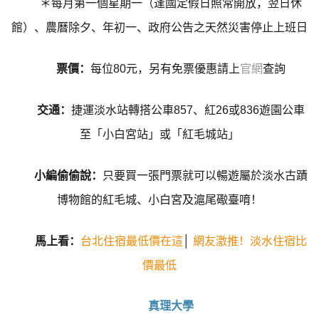
＊每月第一個星期一（逢國定假日照常開放，翌日休
館）、農曆除夕、年初一、政府公告之天然災害停止上班日
票價：
每位80元，另有免票優惠請上
官網
查詢
交通：
捷運淡水站轉搭公車857、紅26或836遊園公車
至「小白宮站」或「紅毛城站」
小編偷偷說：
只要買一張門票就可以暢遊屬於淡水古蹟
博物館的紅毛城、小白宮及滬尾礮臺唷！
馬上看：
台北住宿最低價在這
│
網友激推！淡水住宿比
價最低
真理大學