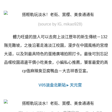
(source by IG, mikao928)
體力旺盛的旅人可以去爬上淡江歷年的新生傳統－132
階克難坡，之後沿著走進淡江校園，漫步在中國風格的宮燈
大道，以及到最具特色的蛋捲廣場拍照打卡。最後可別忘記
品嚐校園週邊平價小吃美食，小編私心推薦，饕客最愛的高
cp值麻辣臭豆腐鴨血－大吉祥香豆富。
V05淡金北新站►天元宮