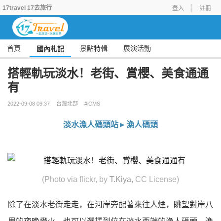
17travel 17去旅行
登入
註冊
首頁
景點特輯
展演活動
國內札記
搭輕軌玩淡水！老街、賞櫻、美食通通
有
2022-09-08 09:37
台灣北部
#iCMS
淡水漁人碼頭站►漁人碼頭
(Photo via flickr, by
T.Kiya
,
CC License)
除了在淡水老街走走，在河岸旁配著來往人煙，眺望對岸八