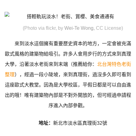
(Photo via flickr, by
Wei-Te Wong
,
CC License)
來到淡水這個擁有重要歷史資本的地方，一定會被充滿
歐式風格的建築物給吸引。許多人會用步行的方式來到真理
大學，沿著淡水老街來到末端（推薦給你：
北台灣特色老街
整理
），經過一段小陡坡，來到真理街，過沒多久即可看到
這座歐式大教堂。因為是大學校區，平假日都是可以自由進
出的哦！唯有建築物內部是不對外開放的，但可經過申請程
序進入內部參觀。
地址：
新北市淡水區真理街32號