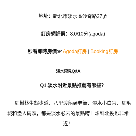
地址：
新北市淡水區沙崙路27號
訂房網評價：
8.0/10分(agoda)
秒看即時房價☞
Agoda訂房
|
Booking訂房
淡水常見Q&A
Q1.淡水附近景點推薦有哪些？
紅樹林生態步道、八里渡船頭老街、淡水小白宮、紅毛
城和漁人碼頭，都是淡水必去的景點唷！想到北投也非常
近！