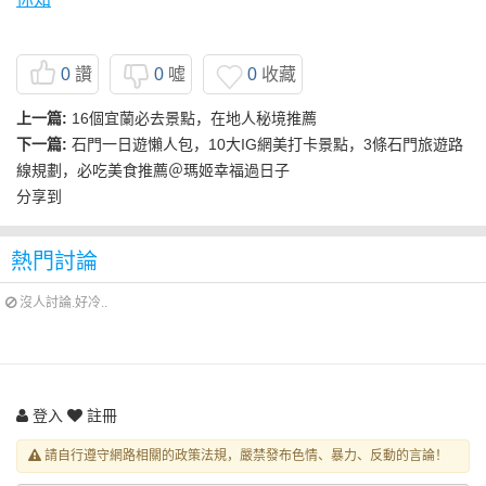
0
讚
0
噓
0
收藏
上一篇:
16個宜蘭必去景點，在地人秘境推薦
下一篇:
石門一日遊懶人包，10大IG網美打卡景點，3條石門旅遊路
線規劃，必吃美食推薦＠瑪姬幸福過日子
分享到
熱門討論
沒人討論.好冷..
登入
註冊
請自行遵守網路相關的政策法規，嚴禁發布色情、暴力、反動的言論！