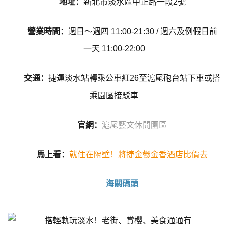
地址：
新北市淡水區中正路一段2號
營業時間：
週日～週四 11:00-21:30 / 週六及例假日前
一天 11:00-22:00
交通：
捷運淡水站轉乘公車紅26至滬尾砲台站下車或搭
乘園區接駁車
官網：
滬尾藝文休閒園區
馬上看：
就住在隔壁！將捷金鬱金香酒店比價去
海關碼頭