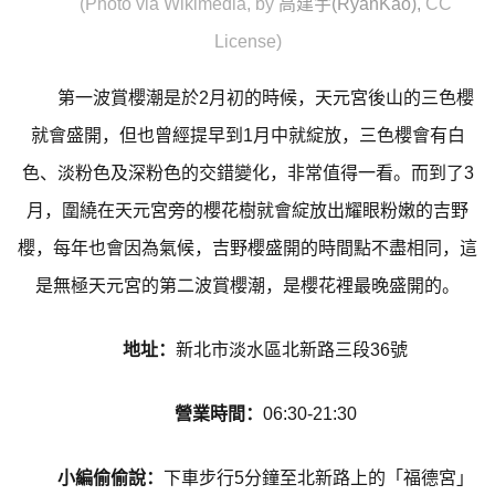
(Photo via Wikimedia, by
高建宇(RyanKao)
,
CC
License)
第一波賞櫻潮是於2月初的時候，天元宮後山的三色櫻
就會盛開，但也曾經提早到1月中就綻放，三色櫻會有白
色、淡粉色及深粉色的交錯變化，非常值得一看。而到了3
月，圍繞在天元宮旁的櫻花樹就會綻放出耀眼粉嫩的吉野
櫻，每年也會因為氣候，吉野櫻盛開的時間點不盡相同，這
是無極天元宮的第二波賞櫻潮，是櫻花裡最晚盛開的。
地址：
新北市淡水區北新路三段36號
營業時間：
06:30-21:30
小編偷偷說：
下車步行5分鐘至北新路上的「福德宮」