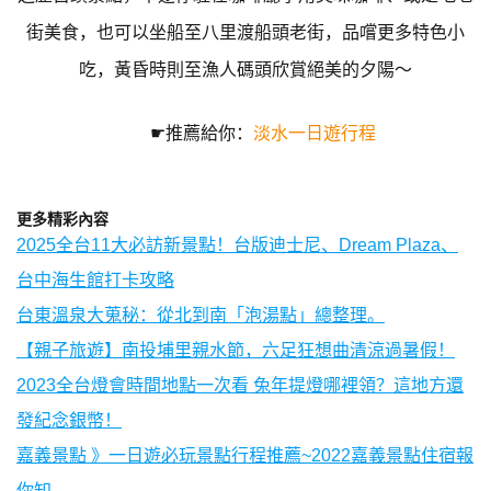
街美食，也可以坐船至八里渡船頭老街，品嚐更多特色小
吃，黃昏時則至漁人碼頭欣賞絕美的夕陽～
☛推薦給你：
淡水一日遊行程
更多精彩內容
2025全台11大必訪新景點！台版迪士尼、Dream Plaza、
台中海生館打卡攻略
台東溫泉大蒐秘：從北到南「泡湯點」總整理。
【親子旅遊】南投埔里親水節，六足狂想曲清涼過暑假！
2023全台燈會時間地點一次看 兔年提燈哪裡領？這地方還
發紀念銀幣！
嘉義景點 》一日遊必玩景點行程推薦~2022嘉義景點住宿報
你知