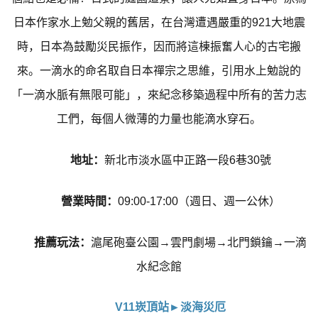
日本作家水上勉父親的舊居，在台灣遭遇嚴重的921大地震
時，日本為鼓勵災民振作，因而將這棟振奮人心的古宅搬
來。一滴水的命名取自日本禪宗之思維，引用水上勉說的
「一滴水脈有無限可能」，來紀念移築過程中所有的苦力志
工們，每個人微薄的力量也能滴水穿石。
地址：
新北市淡水區中正路一段6巷30號
營業時間：
09:00-17:00（週日、週一公休）
推薦玩法：
滬尾砲臺公園→雲門劇場→北門鎖鑰→一滴
水紀念館
V11崁頂站►淡海災厄