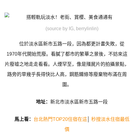
(source by IG, berrylinlin)
位於淡水區新市五路一段，因為都更計畫失敗，從
1970年代開始荒廢。看膩了都市的繁華之景後，不妨來這
片廢墟之地走走看看。人煙罕至，像是殭屍片的拍攝景點，
路旁的草幾乎長得快比人高，鋼筋鐵條等廢棄物布滿在周
圍。
地址：
新北市淡水區新市五路一段
馬上看：
台北熱門TOP20住宿在這
│
秒搜淡水住宿最低
價