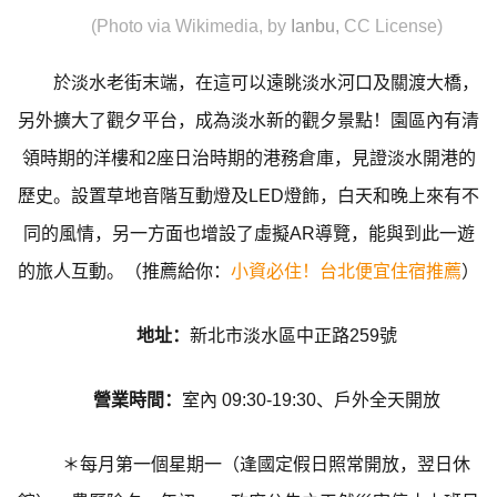
(Photo via Wikimedia, by
Ianbu
,
CC License)
於淡水老街末端，在這可以遠眺淡水河口及關渡大橋，
另外擴大了觀夕平台，成為淡水新的觀夕景點！園區內有清
領時期的洋樓和2座日治時期的港務倉庫，見證淡水開港的
歷史。設置草地音階互動燈及LED燈飾，白天和晚上來有不
同的風情，另一方面也增設了虛擬AR導覽，能與到此一遊
的旅人互動。（推薦給你：
小資必住！台北便宜住宿推薦
）
地址：
新北市淡水區中正路259號
營業時間：
室內 09:30-19:30、戶外全天開放
＊每月第一個星期一（逢國定假日照常開放，翌日休