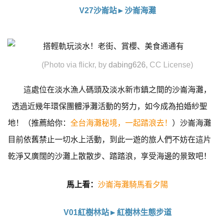
V27沙崙站►沙崙海灘
(Photo via flickr, by
dabing626
,
CC License)
這處位在淡水漁人碼頭及淡水新市鎮之間的沙崙海灘，
透過近幾年環保團體淨灘活動的努力，如今成為拍婚紗聖
地！（推薦給你：
全台海灘秘境，一起踏浪去！
）沙崙海灘
目前依舊禁止一切水上活動，到此一遊的旅人們不妨在這片
乾淨又廣闊的沙灘上散散步、踏踏浪，享受海邊的景致吧！
馬上看：
沙崙海灘騎馬看夕陽
V01紅樹林站►紅樹林生態步道