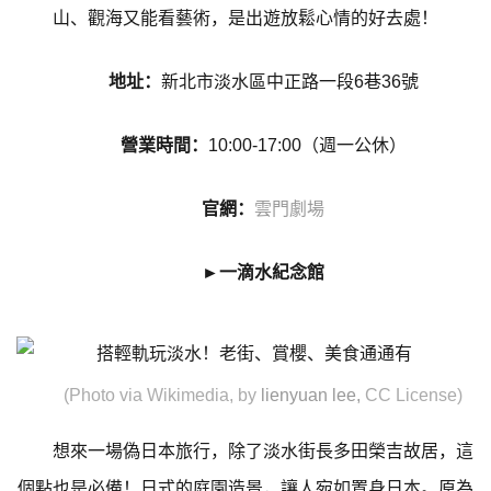
山、觀海又能看藝術，是出遊放鬆心情的好去處！
地址：
新北市淡水區中正路一段6巷36號
營業時間：
10:00-17:00（週一公休）
官網：
雲門劇場
►一滴水紀念館
(Photo via Wikimedia, by
lienyuan lee
,
CC License)
想來一場偽日本旅行，除了淡水街長多田榮吉故居，這
個點也是必備！日式的庭園造景，讓人宛如置身日本。原為