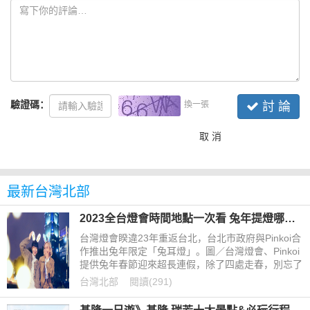
驗證碼：
換一張
討 論
取 消
最新台灣北部
2023全台燈會時間地點一次看 兔年提燈哪裡領？這地方還發紀念銀幣！
台灣燈會睽違23年重返台北，台北市政府與Pinkoi合
作推出兔年限定「兔耳燈」。圖／台灣燈會、Pinkoi
提供兔年春節迎來超長連假，除了四處走春，別忘了
晚上也有璀璨燈會，不妨在元宵節前到各縣市燈會走
台灣北部
閱讀(291)
走看看吧！《聯合