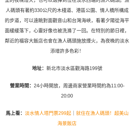
里的夜晚燈火，也可以選擇到位在淡水西端的漁人碼頭。漁
人碼頭有著約330公尺的木棧道、港區公園、情人橋所構成
的步道，可以遠眺對面觀音山和台灣海峽，看著夕陽從海平
面緩緩落下，心靈好像也被洗滌了一回。在特別的節日裡，
鄰近的福容大飯店也會在漁人碼頭施放煙火，為夜晚的淡水
添增許多色彩！
地址：
新北市淡水區觀海路199號
營業時間：
24小時開放，周邊商家營業時間約為11:00-
20:00
馬上看：
淡水情人塔門票299起
｜
就住在漁人碼頭！超美山
海景飯店