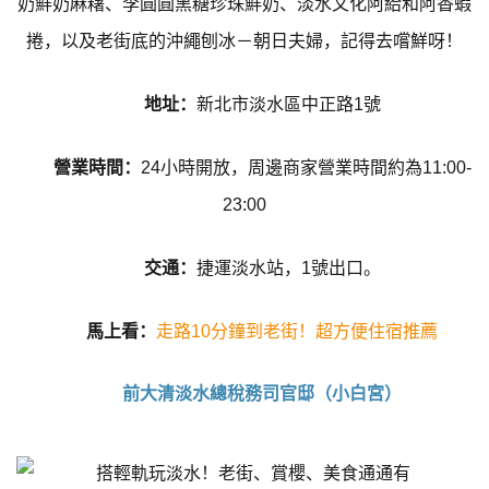
奶鮮奶麻糬、李圓圓黑糖珍珠鮮奶、淡水文化阿給和阿香蝦
捲，以及老街底的沖繩刨冰－朝日夫婦，記得去嚐鮮呀！
地址：
新北市淡水區中正路1號
營業時間：
24小時開放，周邊商家營業時間約為11:00-
23:00
交通：
捷運淡水站，1號出口。
馬上看：
走路10分鐘到老街！超方便住宿推薦
前大清淡水總稅務司官邸（小白宮）