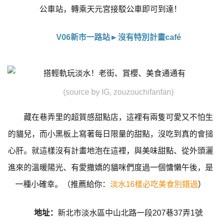
公車站，轉乘天元宮接駁公車即可到達！
V06新市一路站►沒有特別計畫café
(source by IG, zouzouchifanfan)
藏在巷弄里的超質感甜點店，這裡有兩隻可愛又不怕生
的貓兒，而小黑板上寫著每日限量的甜點，沒吃到真的會搥
心肝。就這樣沒有計畫地泡在這裡，與美味甜點、從外頭灑
進來的溫暖陽光、有愛撒嬌的貓咪們度過一個慵懶午後，是
一種小確幸。（推薦給你：
淡水16樣必吃美食別錯過
）
地址：
新北市淡水區中山北路一段207巷37弄1號