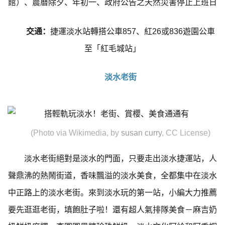
館）、農曆除夕、年初一、政府公告之天然災害停止上班日
交通：
捷運淡水站轉搭公車857、紅26或836遊園公車
至「紅毛城站」
淡水老街
(Photo via Wikimedia, by
susan curry
, CC License)
淡水老街絕對是淡水的門面，只要走出淡水捷運站，人
聲鼎沸的熱鬧街道，香味飄溢的淡水美食，全都集中在淡水
中正路上的淡水老街。來到淡水玩的第一站，小編大力推薦
要先逛逛老街，填飽肚子啦！還有超人氣排隊美食－麻吉奶