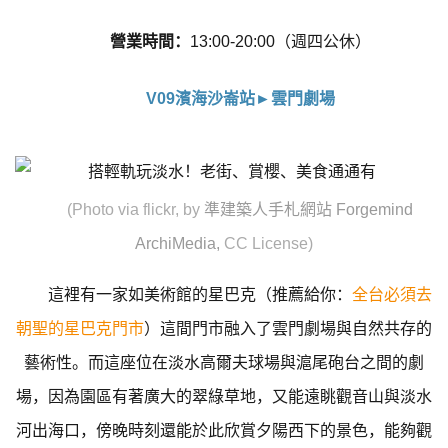
營業時間：
13:00-20:00（週四公休）
V09濱海沙崙站►雲門劇場
(Photo via flickr, by
準建築人手札網站 Forgemind
ArchiMedia
,
CC License)
這裡有一家如美術館的星巴克（推薦給你：
全台必須去
朝聖的星巴克門市
）這間門市融入了雲門劇場與自然共存的
藝術性。而這座位在淡水高爾夫球場與滬尾砲台之間的劇
場，因為園區有著廣大的翠綠草地，又能遠眺觀音山與淡水
河出海口，傍晚時刻還能於此欣賞夕陽西下的景色，能夠觀