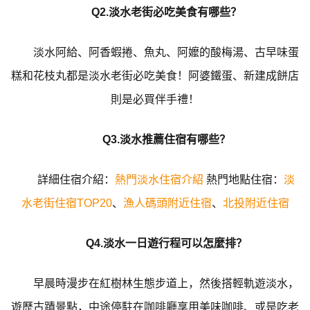
Q2.淡水老街必吃美食有哪些？
淡水阿給、阿香蝦捲、魚丸、阿嬤的酸梅湯、古早味蛋
糕和花枝丸都是淡水老街必吃美食！阿婆鐵蛋、新建成餅店
則是必買伴手禮！
Q3.淡水推薦住宿有哪些？
詳細住宿介紹：
熱門淡水住宿介紹
熱門地點住宿：
淡
水老街住宿TOP20
、
漁人碼頭附近住宿
、
北投附近住宿
Q4.淡水一日遊行程可以怎麼排？
早晨時漫步在紅樹林生態步道上，然後搭輕軌遊淡水，
遊歷古蹟景點，中途停駐在咖啡廳享用美味咖啡、或是吃老