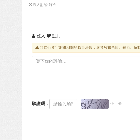
沒人討論.好冷..
登入
註冊
請自行遵守網路相關的政策法規，嚴禁發布色情、暴力、反
驗證碼：
換一張