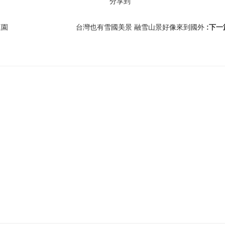
分享到
庭園
台灣也有雪國美景 融雪山景好像來到國外
:下一