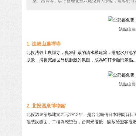
築、踏青等，以下整理北投六處免費的景點，遊客們可
法鼓山農禪
1.
法鼓山農禪寺
北投法鼓山農禪寺，典雅莊嚴的清水模建築，搭配水月池
取景，捕捉宛如世外桃源般的氛圍，成為IG打卡熱門景點
法鼓山農禪
2. 北投溫泉博物館
北投溫泉浴場建於西元1913年，是台北廳仿日本靜岡縣
池裝設櫥面，二樓為暸望台，台灣光復後，開放給遊客浸