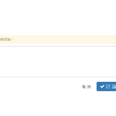
動的言論！
討 
取 消