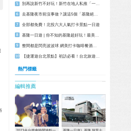
別再說新竹不好玩！新竹在地人私推「一日輕旅行5大景點」，腳步放慢才能體會生活
去基隆夜市前沒事做？讓這5個「基隆絕美景點」豐富你的白天行程！
全部都免費！北投六大人氣打卡景點一日遊
基隆一日遊 | 你不知的基隆超好玩！最美濱海車站、宮崎駿風之谷、象鼻岩跳點玩！
整間都是閃亮波波球 網美打卡咖啡餐酒新景點
照
【捷運遊台北景點】初訪必看！台北旅遊 10 大景點
熱門標籤
編輯推薦
浴
2023全台燈會時間地點一
基隆一日遊》基隆.瑞芳十