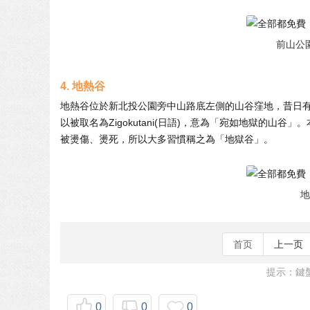
前山公
4. 地熱谷
地熱谷位於新北投公園旁中山路底左側的山谷窪地，昔日
以被取名為Zigokutani(日語)，意為「宛如地獄的
被燙傷、燙死，所以大多習慣稱之為「地獄谷」。
地
首页
上一页
提示：鍵盤
0
0
0