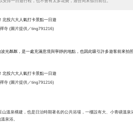
以安排一日遊行程，也不會有太多花費，適合周末假日前往。
寺 (圖片提供／ting791216)
的波光粼粼，是一處充滿意境與寧靜的地點，也因此吸引許多遊客前來拍
。
寺 (圖片提供／ting791216)
伊豆山溫泉構建，也是日治時期著名的公共浴場，一樓設有大、小青磺溫泉
泡溫泉浴。