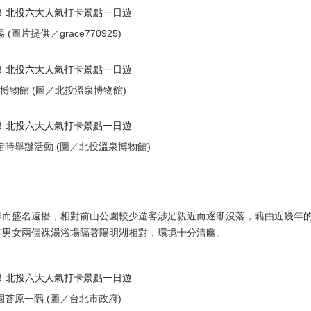
(圖片提供／grace770925)
博物館 (圖／北投溫泉博物館)
時舉辦活動 (圖／北投溫泉博物館)
季而盛名遠播，相對前山公園較少遊客涉足親近而逐漸沒落，藉由近幾年
有男女兩個裸湯浴場隔著陽明湖相對，環境十分清幽。
園苔原一隅 (圖／台北市政府)