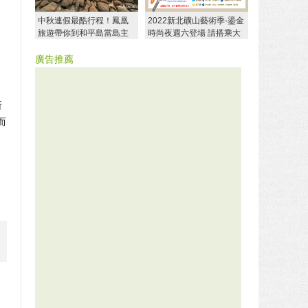
中秋連假最酷行程！鳳凰
2022新北礦山藝術季-鎏金
旅遊帶你到和平島當島主
時尚夜週六登場 請搭乘大
探索夢幻秘境
眾運輸
廣告推薦
所
而