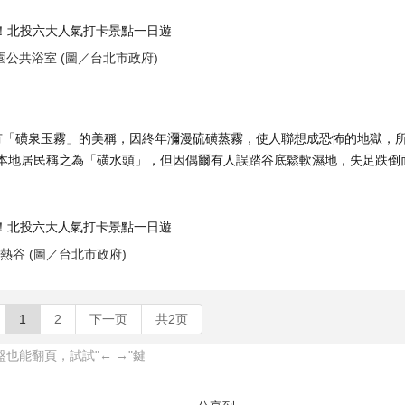
園公共浴室 (圖／台北市政府)
有「磺泉玉霧」的美稱，因終年瀰漫硫磺蒸霧，使人聯想成恐怖的地獄，
山谷」。本地居民稱之為「磺水頭」，但因偶爾有人誤踏谷底鬆軟濕地，失足跌倒
熱谷 (圖／台北市政府)
1
2
下一页
共2页
也能翻頁，試試"← →"鍵