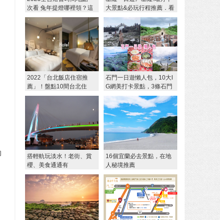
次看 兔年提燈哪裡領？這
大景點&必玩行程推薦．看
地方還發紀念銀幣！
海放空的小旅行
2022「台北飯店住宿推
石門一日遊懶人包，10大I
薦」！盤點10間台北住
G網美打卡景點，3條石門
宿，交通便利、絕美設計
旅遊路線規劃，必吃美食
感
推薦＠瑪姬幸福過日子
的
搭輕軌玩淡水！老街、賞
16個宜蘭必去景點，在地
櫻、美食通通有
人秘境推薦