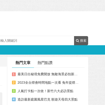
搜索
熱門文章
熱門點讚
最美日出秘境免費開放 無敵海景必拍新景點
2023全台燈會時間地點一次看 兔年提燈哪裡領？這地方還發紀念銀幣！
人氣打卡點一次收！新竹六大必訪景點
造訪最新庭園風星巴克 順遊天母四大景點