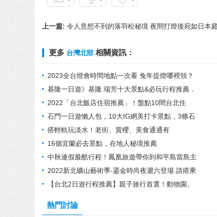
上一篇:
令人意想不到的落羽松秘境 夜間打燈後宛如日本
更多
相關資訊：
台灣北部
2023全台燈會時間地點一次看 兔年提燈哪裡領？
這地方還發紀念銀幣！
基隆一日遊》基隆.瑞芳十大景點&必玩行程推薦．
看海放空的小旅行
2022「台北飯店住宿推薦」！盤點10間台北住
宿，交通便利、絕美設計感
石門一日遊懶人包，10大IG網美打卡景點，3條石
門旅遊路線規劃，必吃美食推薦＠瑪姬幸福過日子
搭輕軌玩淡水！老街、賞櫻、美食通通有
16個宜蘭必去景點，在地人秘境推薦
中秋連假最酷行程！鳳凰旅遊帶你到和平島當島主
探索夢幻秘境
2022新北礦山藝術季-鎏金時尚夜週六登場 請搭乘
大眾運輸
【台北2日遊行程推薦】親子旅行首選！動物園、
纜車、天燈、老街一次滿足！
熱門討論