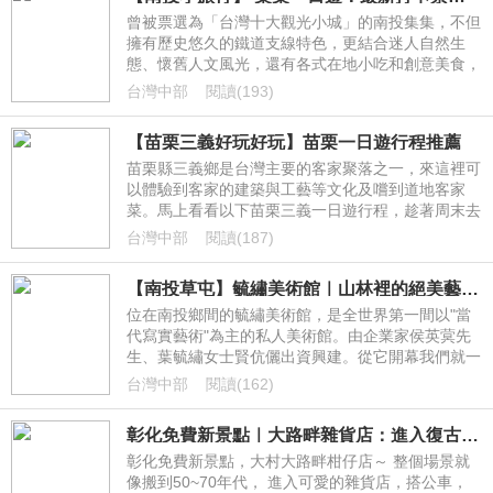
曾被票選為「台灣十大觀光小城」的南投集集，不但
擁有歷史悠久的鐵道支線特色，更結合迷人自然生
態、懷舊人文風光，還有各式在地小吃和創意美食，
感受樸實恬淡的小鎮氛圍。這次KLOOK客路要帶大
台灣中部
閱讀(193)
家來趟「 集集一日遊 」，玩遍推薦打卡景點、吃翻
人氣美食，文青小旅行現在就出發！
【苗栗三義好玩好玩】苗栗一日遊行程推薦
​苗栗縣三義鄉是台灣主要的客家聚落之一，來這裡可
以體驗到客家的建築與工藝等文化及嚐到道地客家
菜。馬上看看以下苗栗三義一日遊行程，趁著周末去
苗栗三義來一趟輕旅行吧！
台灣中部
閱讀(187)
【南投草屯】毓繡美術館｜山林裡的絕美藝術館，2016年台灣建築獎首獎，第一間當代寫實藝術美術館，採預約制，草屯一日遊！
位在南投鄉間的毓繡美術館，是全世界第一間以"當
代寫實藝術"為主的私人美術館。由企業家侯英蓂先
生、葉毓繡女士賢伉儷出資興建。從它開幕我們就一
直想要來訪，今天終於來了，來當一日假文青，吸收
台灣中部
閱讀(162)
一點藝術氣息。 一定要預約，還有館內是不能拍照
的哦！
彰化免費新景點｜大路畔雜貨店：進入復古的小村莊吧(戲院.柑仔店.懷舊的復古玩具.話筒.公車站牌)，可愛的彩繪牆面，大村一日遊。
彰化免費新景點，大村大路畔柑仔店～ 整個場景就
像搬到50~70年代， 進入可愛的雜貨店，搭公車，