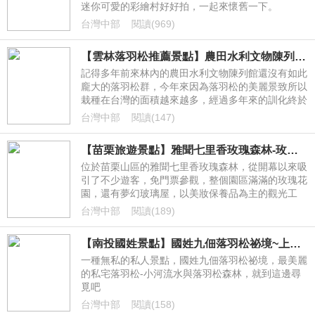
迷你可愛的彩繪村好好拍，一起來懷舊一下。
台灣中部
閱讀(969)
【雲林落羽松推薦景點】農田水利文物陳列館-林內季節限定北國夢幻景色
記得多年前來林內的農田水利文物陳列館還沒有如此
龐大的落羽松群，今年來因為落羽松的美麗景致所以
栽種在台灣的面積越來越多，經過多年來的訓化終於
我們看到了水利陳列館前的水圳兩旁漂亮的落羽松，
台灣中部
閱讀(147)
喜歡青黃交接的落羽松，彷彿到了北國一般，如此美
景就也只有雲林林內看得到的私房秘境唷。由於種植
【苗栗旅遊景點】雅聞七里香玫瑰森林-玫瑰花園玻璃屋享受大自然
面積廣大外加水車與水圳的特殊景觀，讓秋冬的美景
能展現在我們面前。
位於苗栗山區的雅聞七里香玫瑰森林，從開幕以來吸
引了不少遊客，免門票參觀，整個園區滿滿的玫瑰花
園，還有夢幻玻璃屋，以美妝保養品為主的觀光工
廠，非常適合全家歡遊，且園區有世界各國的玫瑰花
台灣中部
閱讀(189)
種，不僅美麗又獨特。快跟著CITY一起看吧。
【南投國姓景點】國姓九佃落羽松祕境~上百顆落羽松網路爆紅私人景點
一種無私的私人景點，國姓九佃落羽松祕境，最美麗
的私宅落羽松-小河流水與落羽松森林，就到這邊尋
覓吧
台灣中部
閱讀(158)