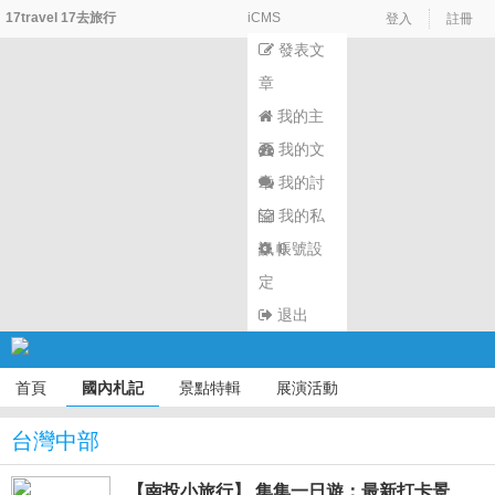
17travel 17去旅行
iCMS
登入
註冊
發表文
章
我的主
頁
我的文
章
我的討
論
我的私
訊
帳號設
0
定
退出
首頁
國內札記
景點特輯
展演活動
台灣中部
【南投小旅行】 集集一日遊：最新打卡景點、 必吃美食、必買伴手禮，看這篇一次搞定！