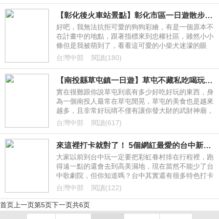
【彰化後火車站景點】彰化市區一日遊散步路線-忠權社區立體3D狗狗彩繪牆X小食糖X農會彩繪牆X扇形車庫
好吧，我無法抗拒可愛的狗狗彩繪，有是一個原本不
在計畫中的地點，跟著指標來到忠權社區，雖然小小
條但是我被萌到了，看看這可愛的小柴犬迷濛的眼
神，還有栩栩如生的毛兒，又是一個滿足不能養狗的
台灣中部
閱讀(180)
人的好地方，這也是難得以狗為主題的3D彩繪唷~周
邊還有彰化小食糖甜點店與扇形車庫與農會旁彩繪牆
【南投縣草屯鎮一日遊】草屯不藏私吃喝玩樂攻略寶典，含10景點30美食1特色住宿。
唷。一起來後彰化火車站萌翻天散步小旅行吧
實在很難跟你說草屯到底有多少好吃好玩的東西，身
為一個南投人最常在草屯閒晃，草屯的美食也是越來
越多，且非常好玩唷不僅有讓你發大財的武財神廟，
還有啤酒觀光工廠，還有最美麗的私人美術館，由於
台灣中部
閱讀(617)
位於台中與南投縣交界，不論是到台中旅遊或者是彰
化旅行，知名景點日月潭或竹山，水里等地都會經過
來這裡打卡就對了！ 5個網紅最愛的台中新熱點
草屯這個交通要塞，草屯美食更是讓人流連忘返，如
果你南部口味偏甜北部口味偏淡，必須要說中部的美
大家以前到台中玩一定要把彩虹眷村排在行程裡，跑
食真得剛剛好的很可以~不囉說，一次性把所有草屯
得遠一點的還會去到高美濕地，現在當然不能少了台
的吃喝玩樂都報給你知道~
中歌劇院，但你知道嗎？台中其實還有很多特色打卡
點啊！這次就把最近網上熱門的5大打卡點通通打包
台灣中部
閱讀(122)
送給你～
首页
上一页
第5页
下一页
共6页