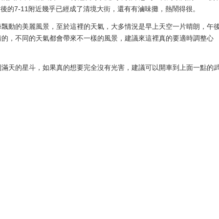
夜後的7-11附近幾乎已經成了清境大街，還有有滷味攤，熱鬧得很。
海飄動的美麗風景，至於這裡的天氣，大多情況是早上天空一片晴朗，午
情的，不同的天氣都會帶來不一樣的風景，建議來這裡真的要適時調整心
到滿天的星斗，如果真的想要完全沒有光害，建議可以開車到上面一點的