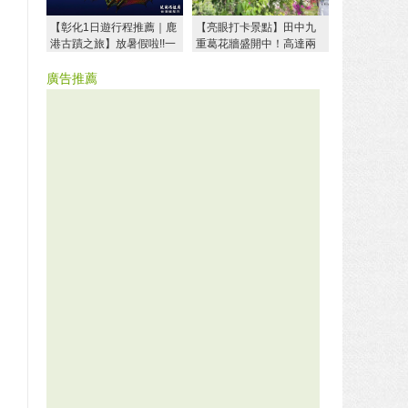
【彰化1日遊行程推薦｜鹿
【亮眼打卡景點】田中九
港古蹟之旅】放暑假啦!!一
重葛花牆盛開中！高達兩
起帶著孩子出門玩耍囉！
公尺的花牆等你來賞花！
廣告推薦
。