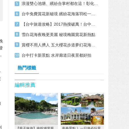
浪漫雙心池塘、繽紛合掌村都在這！彰化「10大絕美打卡景點」宛如置身國外般
台中免費賞花新秘境 繽紛花海落羽松一次看
【台中旅遊攻略】2017熱搜破萬！台中景點TOP9、在地巷弄美食推薦
雪白花海夜晚更美麗 秘境梅園賞花新熱點
晚
賞櫻不用人擠人 五大櫻花步道夢幻花海盛開
發
，
台中打卡新景點 水岸廊道日夜景都好拍
熱門標籤
一
選
編輯推薦
，
的
利
【親子旅遊】南投埔里親
嘉義景點 》一日遊必玩景