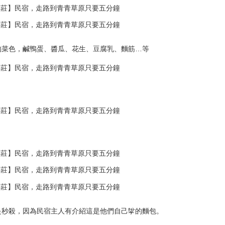
的菜色，鹹鴨蛋、醬瓜、花生、豆腐乳、麵筋…等
是秒殺，因為民宿主人有介紹這是他們自己㧳的麵包。