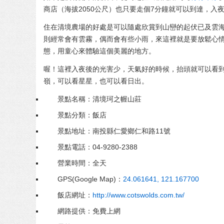
商店（海拔2050公尺）也只要走個7分鐘就可以到達，入
住在清境農場的好處是可以隨處欣賞到山巒的起伏已及雲
則經常會有雲霧，偶而會有些小雨，來這裡就是要放鬆心
態，用童心來體驗這個美麗的地方。
喔！這裡入夜後的光害少，天氣好的時候，抬頭就可以看
嶺，可以看星星，也可以看日出。
景點名稱：清境珂之幄山莊
景點分類：飯店
景點地址：南投縣仁愛鄉仁和路11號
景點電話：04-9280-2388
營業時間：全天
GPS(Google Map)：
24.061641, 121.167700
飯店網址：
http://www.cotswolds.com.tw/
網路提供：免費上網