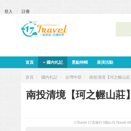
登入
註冊
首頁
國內札記
景點特輯
展演活動
首頁
國內札記
台灣中部
南投清境【珂之幄山莊
南投清境【珂之幄山莊
17travel 17去旅行
https://17travel.in