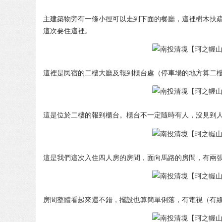
主建築物旁有一條小徑可以走到下面的餐廳，這裡樹木扶
這次要住這裡。
這裡是民宿的二樓大廳及報到櫃台處（停車場的地方算二
這是位於二樓的報到櫃台。櫃台不一定隨時有人，沒見到
這是我們這次入住四人房的房間，面向馬路的房間，有兩
房間整體看起來還不錯，擺設也算簡單俐落，有電視（有