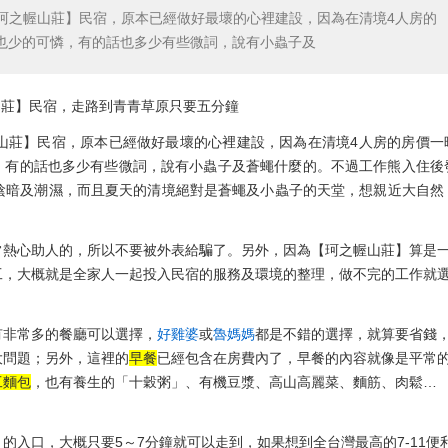
珂之幄山莊】民宿，原本已經做好最壞的心裡建設，因為在清境4人房的
評語也少的可憐，有的話也多少有些微詞，說有小蟲子及
山莊】民宿，
原本已經做好最壞的心裡建設，因為在清境4人房的房價一
憐，有的話也多少有些微詞，說有小蟲子及蒼蠅什麼的。
不過工作熊入住後
陰暗及潮濕，而且夏天的清境絕對是蒼蠅及小蟲子的天堂，想親近大自然
常熱心助人的，所以不要被外表給騙了。
另外，因為【珂之幄山莊】算是
工，大概就是全家人一起投入民宿的服務及環境的整理，做不完的工作就
有非常多的餐廳可以選擇，
好雞婆
或
魯媽媽
都是不錯的選擇，就算要省錢
大問題；另外，這裡的
早餐
已經包含在房費內了，早餐的內容就像是平常
工麵包
，也有養生的「十穀粥」、有機豆漿、高山高麗菜、麵筋、肉鬆…
】的入口，大概只要5～7分鐘就可以走到，如果想到全台灣最高的7-11便