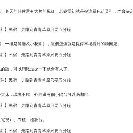
疏，冬天的時候還有大片的楓紅，老婆當初就是被這景色給吸引，才會決
樓，一樓是餐廳及小花園），這個壁爐就是從停車場看到的煙囪處。
人的話，可以稍微走探一下就會有人了。
張大床，環境不錯，外面還有個小陽台可以喝咖啡。
線電視）、衣櫃、梳妝台。