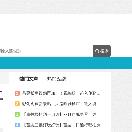
搜索
熱門文章
熱門點讚
五
苗栗私房景點再加一！跟編輯一起入住勤美學山那村，在樂園裡體驗最純粹的在地美學
彰化免費新景點｜大路畔雜貨店：進入復古的小村莊吧(戲院.柑仔店.懷舊的復古玩具.話筒.公車站牌)，可愛的彩繪牆面，大村一日遊。
【南投松柏嶺一日遊】不只百萬美景！更有千朵風車為你轉來好運氣！
【苗栗三義好玩好玩】苗栗一日遊行程推薦