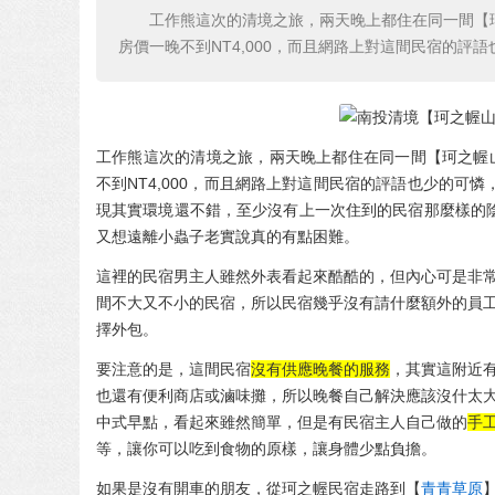
工作熊這次的清境之旅，兩天晚上都住在同一間【
房價一晚不到NT4,000，而且網路上對這間民宿的
工作熊這次的清境之旅，兩天晚上都住在同一間【珂之幄
不到NT4,000，而且網路上對這間民宿的評語也少的可
現其實環境還不錯，至少沒有上一次住到的民宿那麼樣的
又想遠離小蟲子老實說真的有點困難。
這裡的民宿男主人雖然外表看起來酷酷的，但內心可是非
間不大又不小的民宿，所以民宿幾乎沒有請什麼額外的
員
擇外包。
要注意的是，這間民宿
沒有供應晚餐的服務
，其實這附近
也還有便利商店或滷味攤，所以晚餐自己解決應該沒什太
中式早點，看起來雖然簡單，但是有民宿主人自己做的
手
等，讓你可以吃到食物的原樣，讓身體少點負擔。
如果是沒有開車的朋友，從珂之幄民宿走路到【
青青草原