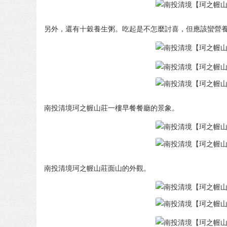
另外，還有十穀養生粥。吃起是不怎麼討喜，但應該蠻營
南投清境珂之幄山莊一樓早餐餐廳的景象。
南投清境珂之幄山莊面山的外觀。