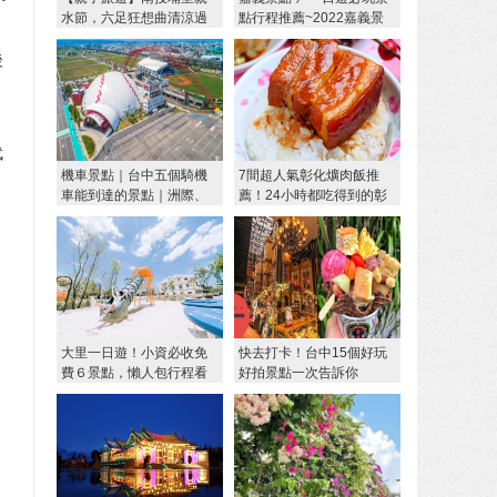
水節，六足狂想曲清涼過
點行程推薦~2022嘉義景
暑假！
點住宿報你知
後
武
機車景點｜台中五個騎機
7間超人氣彰化爌肉飯推
車能到達的景點｜洲際、
薦！24小時都吃得到的彰
紙箱王
化在地美食
大里一日遊！小資必收免
快去打卡！台中15個好玩
費６景點，懶人包行程看
好拍景點一次告訴你
這邊，吃喝玩樂通通有，
ＩＧ美照發不完，做好筆
記出發去