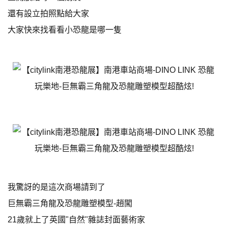
還有設立拍照點給大家
大家快來找看看小恐龍是哪一隻
我驚訝的是這次商場請到了
巨無霸三角龍及恐龍雕塑模型-趙闖
21歲就上了英國"自然"雜誌封面藝術家