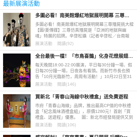
最新展演活動
多圖必看！南美館爆紅地獄展明開幕 三尊殭屍挑大樑
多圖必看！南美館爆紅地獄展明開幕三尊殭屍挑大樑
【圖/菱傳媒】三尊仿真殭屍是「亞洲的地獄與幽
魂」特展的招牌。辛啓松攝（記者辛啓松／台南報
導）「亞洲的地獄與幽魂」特展明（25日）在台南
展演活動
閱讀(92)
市美術館登場，三尊殭屍
全台最後一檔！「市鳥喜鵲」化身花燈展翅麗池，新竹光臨藝術節壓軸光雕秀10/22起開展
每天晚間18:00-22:00展演，平日每30分鐘一場、假
日每20分鐘一場，日夜各有看頭。而新竹市長也預
告「10月光臨新竹，周周有活動！」10月22日至31
日新竹光臨藝術節重頭戲「光雕展演」將以光雕投影
展演活動
閱讀(146)
點亮新竹市區九座建築、古蹟，是全國首見最大規模
光雕演出。
買新北「青春山海線中秋禮盒」送免費遊程
市府「青春山海線」品牌，推出最高CP值的中秋禮
盒「紀念風味酒禮盒組」，原價1280元！首創「買
禮盒、送遊程」優惠。 圖：新北市經發局提供又到
了中秋賞月的季節，新北市政府「青春山海線」品
展演活動
閱讀(106)
牌，推