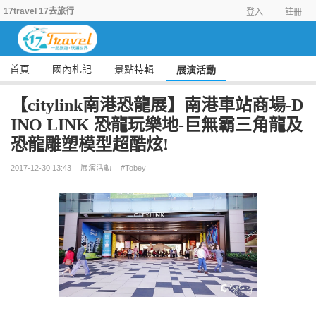
17travel 17去旅行
登入
註冊
首頁
國內札記
景點特輯
展演活動
【citylink南港恐龍展】南港車站商場-D
INO LINK 恐龍玩樂地-巨無霸三角龍及
恐龍雕塑模型超酷炫!
2017-12-30 13:43
展演活動
#Tobey