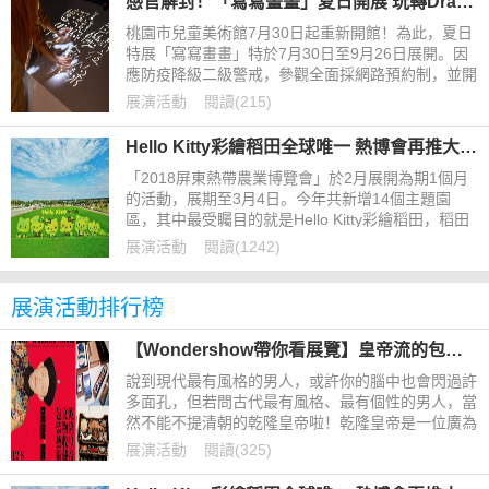
感官解封！「寫寫畫畫」夏日開展 玩轉Draw/Writing
桃園市兒童美術館7月30日起重新開館！為此，夏日
特展「寫寫畫畫」特於7月30日至9月26日展開。因
應防疫降級二級警戒，參觀全面採網路預約制，並開
放現場候補，每天共四個時段以分流方式提供入館參
展演活動
閱讀(215)
觀，每時段開放50名，預計每日開放200個名額進
場，邀請民眾上網預約觀展。（預約網址：https://re
Hello Kitty彩繪稻田全球唯一 熱博會再推大遊行
url.cc/MAo3dX）
「2018屏東熱帶農業博覽會」於2月展開為期1個月
的活動，展期至3月4日。今年共新增14個主題園
區，其中最受矚目的就是Hello Kitty彩繪稻田，稻田
圖騰經由三麗鷗公司授權，以3D定位種植，讓Hello
展演活動
閱讀(1242)
Kitty栩栩如生地出現在稻田中。熱博會開幕當天還有
Hello Kitty見面會及歡樂大遊行。
展演活動排行榜
【Wondershow帶你看展覽】皇帝流的包裝設計！一窺乾隆皇帝的品牌包裝藝術！
說到現代最有風格的男人，或許你的腦中也會閃過許
多面孔，但若問古代最有風格、最有個性的男人，當
然不能不提清朝的乾隆皇帝啦！乾隆皇帝是一位廣為
人所知的收藏家，他不只收藏了各種寶貝，更為收藏
展演活動
閱讀(325)
品打造了許多精緻的包裝，今年在故宮登場的「乾隆
皇帝的文物收藏與包裝藝術特展」，就是要帶你來看