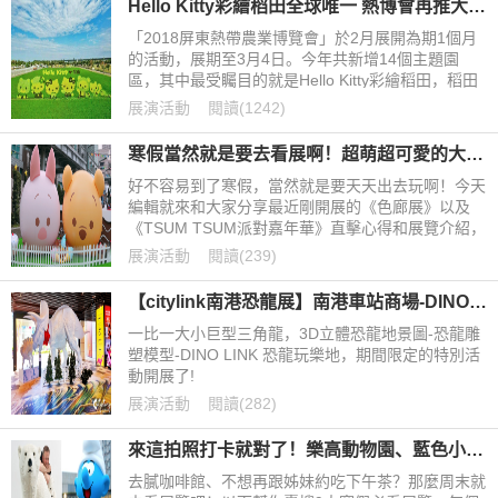
Hello Kitty彩繪稻田全球唯一 熱博會再推大遊行
乾隆皇帝的包裝品牌故事！
「2018屏東熱帶農業博覽會」於2月展開為期1個月
的活動，展期至3月4日。今年共新增14個主題園
區，其中最受矚目的就是Hello Kitty彩繪稻田，稻田
圖騰經由三麗鷗公司授權，以3D定位種植，讓Hello
展演活動
閱讀(1242)
Kitty栩栩如生地出現在稻田中。熱博會開幕當天還有
Hello Kitty見面會及歡樂大遊行。
寒假當然就是要去看展啊！超萌超可愛的大耳查布和藍色小精靈限定展覽就在這，台北超好拍展覽推薦！
好不容易到了寒假，當然就是要天天出去玩啊！今天
編輯就來和大家分享最近剛開展的《色廊展》以及
《TSUM TSUM派對嘉年華》直擊心得和展覽介紹，
話不多說，就繼續看下去囉～
展演活動
閱讀(239)
【citylink南港恐龍展】南港車站商場-DINO LINK 恐龍玩樂地-巨無霸三角龍及恐龍雕塑模型超酷炫!
一比一大小巨型三角龍，3D立體恐龍地景圖-恐龍雕
塑模型-DINO LINK 恐龍玩樂地，期間限定的特別活
動開展了!
展演活動
閱讀(282)
來這拍照打卡就對了！樂高動物園、藍色小精靈、卡娜赫拉等療癒型展覽大集合
去膩咖啡館、不想再跟姊妹約吃下午茶？那麼周末就