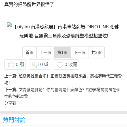
真實的把恐龍世界復活了
首页
上一页
第1页
下一页
共3页
0
讚
0
噓
0
收藏
上一篇:
超級英雄集合吧！正義聯盟英雄限定店，高雄夢時代正義登
場！
下一篇:
文青就是腳勤：你的靈魂是什麼顏色？特搜6場揭開潛在個
性的色彩展覽
分享到
熱門討論